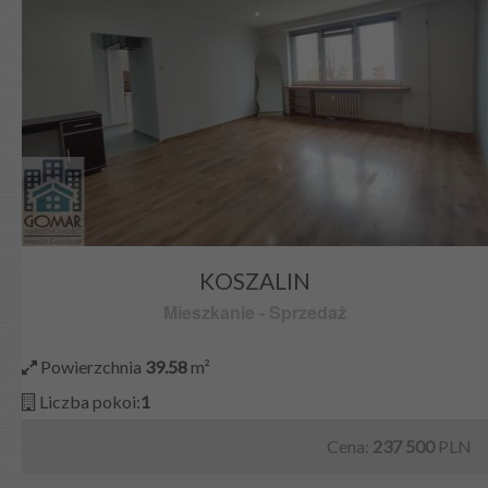
KOSZALIN
Mieszkanie
-
Sprzedaż
Powierzchnia
39.58
m²
Liczba pokoi:
1
Cena:
237 500
PLN