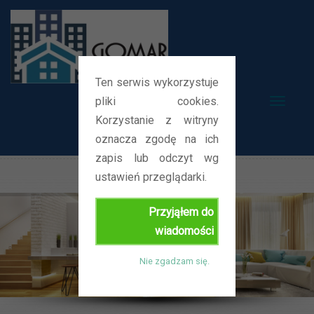
Ten serwis wykorzystuje
pliki cookies.
T
Korzystanie z witryny
o
oznacza zgodę na ich
g
zapis lub odczyt wg
g
ustawień przeglądarki.
l
e
Przyjąłem do
n
wiadomości
a
v
Nie zgadzam się.
i
g
a